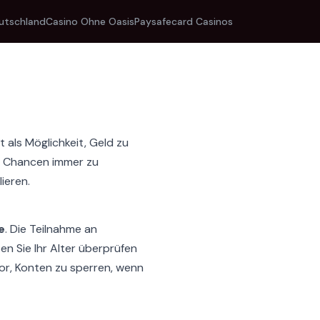
eutschland
Casino Ohne Oasis
Paysafecard Casinos
 als Möglichkeit, Geld zu
die Chancen immer zu
ieren.
e
. Die Teilnahme an
en Sie Ihr Alter überprüfen
vor, Konten zu sperren, wenn