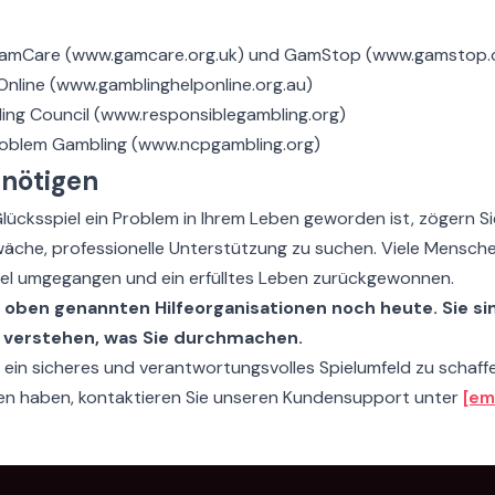
mCare (www.gamcare.org.uk) und GamStop (www.gamstop.c
nline (www.gamblinghelponline.org.au)
ng Council (www.responsiblegambling.org)
roblem Gambling (www.ncpgambling.org)
enötigen
lücksspiel ein Problem in Ihrem Leben geworden ist, zögern Sie 
wäche, professionelle Unterstützung zu suchen. Viele Mensche
el umgegangen und ein erfülltes Leben zurückgewonnen.
r oben genannten Hilfeorganisationen noch heute. Sie sin
e verstehen, was Sie durchmachen.
, ein sicheres und verantwortungsvolles Spielumfeld zu schaf
en haben, kontaktieren Sie unseren Kundensupport unter
[em