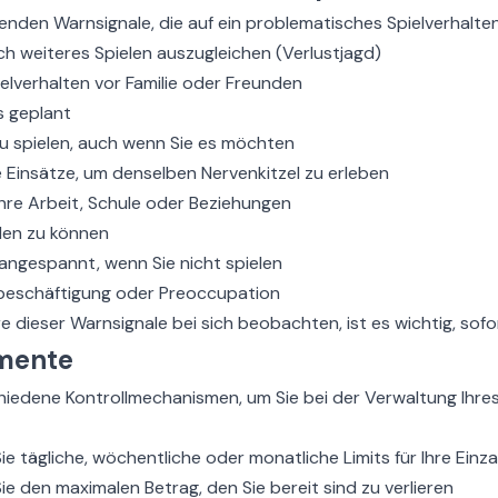
lgenden Warnsignale, die auf ein problematisches Spielverhalt
ch weiteres Spielen auszugleichen (Verlustjagd)
ielverhalten vor Familie oder Freunden
s geplant
zu spielen, auch wenn Sie es möchten
 Einsätze, um denselben Nervenkitzel zu erleben
Ihre Arbeit, Schule oder Beziehungen
elen zu können
r angespannt, wenn Sie nicht spielen
tbeschäftigung oder Preoccupation
 dieser Warnsignale bei sich beobachten, ist es wichtig, sofor
umente
hiedene Kontrollmechanismen, um Sie bei der Verwaltung Ihres
e tägliche, wöchentliche oder monatliche Limits für Ihre Einz
e den maximalen Betrag, den Sie bereit sind zu verlieren