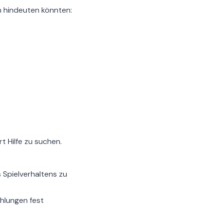
en hindeuten könnten:
t Hilfe zu suchen.
 Spielverhaltens zu
ahlungen fest