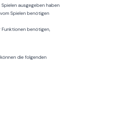
im Spielen ausgegeben haben
 vom Spielen benötigen
er Funktionen benötigen,
 können die folgenden