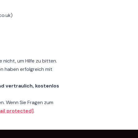
o.uk)
nicht, um Hilfe zu bitten.
n haben erfolgreich mit
d vertraulich, kostenlos
fen. Wenn Sie Fragen zum
ail protected]
.